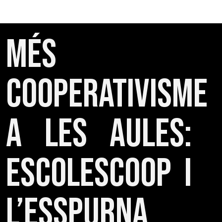
Més
cooperativisme
a les aules:
EscolesCoop i
L’ESSpurna