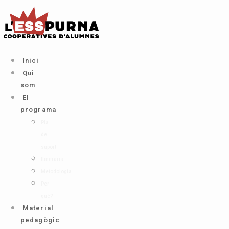
Ir
al
contenido
Inici
Qui
som
El
programa
Pla
de
suport
Itineraris
Metodologia
Per
què?
Material
pedagògic