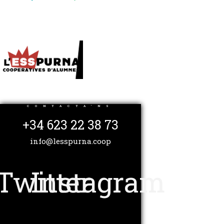
CONTACTA'NS
+34 623 22 38 73
info@lesspurna.coop
Twitter
Instagram