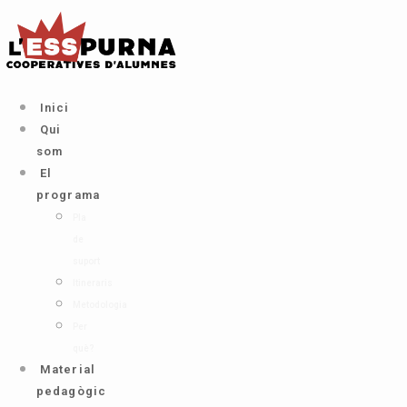
Ir
al
contenido
Inici
Qui
som
El
programa
Pla
de
suport
Itineraris
Metodologia
Per
què?
Material
pedagògic