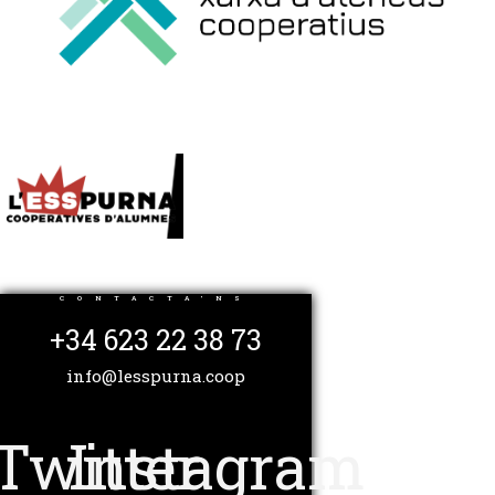
CONTACTA'NS
+34 623 22 38 73
info@lesspurna.coop
Twitter
Instagram