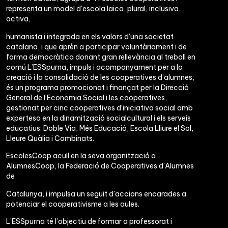
representa un model d’escola laica, plural, inclusiva,
activa,
humanista i integrada en els valors d’una societat
catalana, i que aprèn a participar voluntàriament i de
forma democràtica donant gran rellevància al treball en
comú L’ESSpurna, impuls i acompanyament per a la
creació i la consolidació de les cooperatives d’alumnes,
és un programa promocionat i finançat per la Direcció
General de l’Economia Social i les cooperatives,
gestionat per cinc cooperatives d’iniciativa social amb
expertesa en la dinamització socialcultural i els serveis
educatius: Doble Via, Més Educació, Escola Lliure el Sol,
Lleure Quàlia i Combinats.
EscolesCoop acull en la seva organització a
AlumnesCoop, la Federació de Cooperatives d’Alumnes
de
Catalunya, i impulsa un seguit d’accions encarades a
potenciar el cooperativisme a les aules.
L’ESSpurna té l’objectiu de formar a professorat i