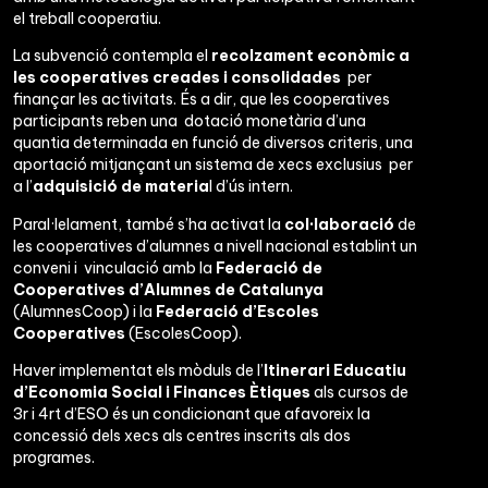
el treball cooperatiu.
La subvenció contempla el
recolzament econòmic a
les cooperatives creades i consolidades
per
finançar les activitats. És a dir, que les cooperatives
participants reben una dotació monetària d’una
quantia determinada en funció de diversos criteris, una
aportació mitjançant un sistema de xecs exclusius per
a l’
adquisició de materia
l d’ús intern.
Paral·lelament, també s’ha activat la
col·laboració
de
les cooperatives d’alumnes a nivell nacional establint un
conveni i vinculació amb la
Federació de
Cooperatives d’Alumnes de Catalunya
(AlumnesCoop) i la
Federació d’Escoles
Cooperatives
(EscolesCoop).
Haver implementat els mòduls de l’
Itinerari Educatiu
d’Economia Social i Finances Ètiques
als cursos de
3r i 4rt d’ESO és un condicionant que afavoreix la
concessió dels xecs als centres inscrits als dos
programes.