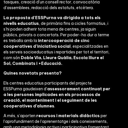
tasques, creació d’un consell rector, convocatòria
d’assemblees, redacció dels estatuts, etcètera.
La proposta d’ESSPurna va dirigida a tots els
nivells educatius
, de primària fins a cicles formatius, i
s’hi poden adherir tota mena de centres, ja siguin
públics, privats o concertats. Per poder-ho dur a terme
es treballa amb la
intercooperació de cinc
cooperatives d’iniciativa social
, especialitzades en
els serveis socioeducatius i repartides per tot el territori,
com són
Doble Via, Lleure Quàlia, Escola lliure el
Sol, Combinats i +Educació.
Quines novetats presenta?
Els centres educatius participants del projecte
ESSPurna gaudeixen d’
assessorament continuat per
a les persones implicades en els processos de
creació, el manteniment i el seguiment de les
cooperatives d’alumnes
.
A més, s’aporten
recursos i materials didàctics
per
l’aprofundiment de l’aprenentatge i dels coneixements,
amb una metodologia activa i participativa fomentant