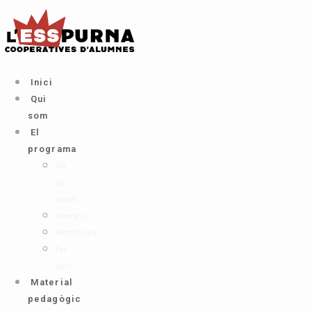
Ir
al
contenido
Inici
Qui
som
El
programa
Pla
de
suport
Itineraris
Metodologia
Per
què?
Material
pedagògic