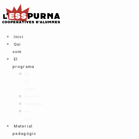
Ir
al
contenido
Inici
Qui
som
El
programa
Pla
de
suport
Itineraris
Metodologia
Per
què?
Material
pedagògic