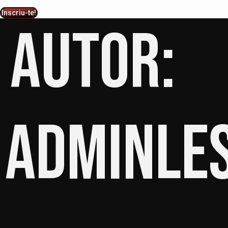
Inscriu-te!
Autor:
adminle